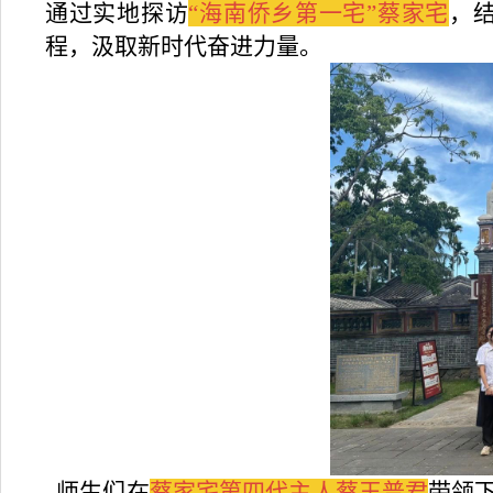
通过实地探访
“海南侨乡第一宅”蔡家宅
，
程，汲取新时代奋进力量。
师生们在
蔡家宅第四代主人蔡王普君
带领