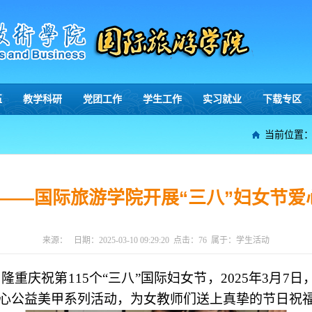
伍
教学科研
党团工作
学生工作
实习就业
下载专区
当前位置
 ——国际旅游学院开展“三八”妇女节
来源：
日期：
2025-03-10 09:29:20
点击：
76
属于：
学生活动
为隆重庆祝第
115个“三八”国际妇女节，2025年3月
爱心公益美甲系列活动，为女教师们送上真挚的节日祝